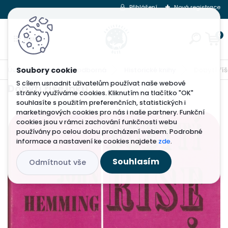
Přihlášení
Nová registrace
0
Úvod
Naučná a odborná
Historické knihy
Dobytí říš
S cílem usnadnit uživatelům používat naše webové
Dobytí říše Inků
stránky využíváme cookies. Kliknutím na tlačítko "OK"
souhlasíte s použitím preferenčních, statistických i
marketingových cookies pro nás i naše partnery. Funkční
cookies jsou v rámci zachování funkčnosti webu
používány po celou dobu procházení webem. Podrobné
informace a nastavení ke cookies najdete
zde
.
Souhlasím
Odmítnout vše